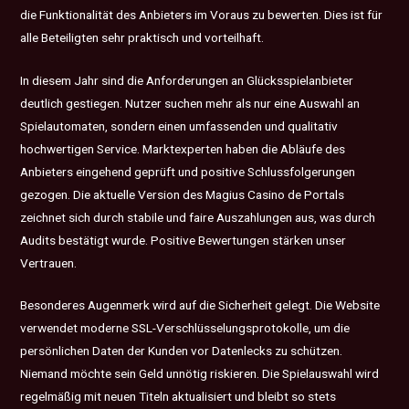
die Funktionalität des Anbieters im Voraus zu bewerten. Dies ist für
alle Beteiligten sehr praktisch und vorteilhaft.
In diesem Jahr sind die Anforderungen an Glücksspielanbieter
deutlich gestiegen. Nutzer suchen mehr als nur eine Auswahl an
Spielautomaten, sondern einen umfassenden und qualitativ
hochwertigen Service. Marktexperten haben die Abläufe des
Anbieters eingehend geprüft und positive Schlussfolgerungen
gezogen. Die aktuelle Version des Magius Casino de Portals
zeichnet sich durch stabile und faire Auszahlungen aus, was durch
Audits bestätigt wurde. Positive Bewertungen stärken unser
Vertrauen.
Besonderes Augenmerk wird auf die Sicherheit gelegt. Die Website
verwendet moderne SSL-Verschlüsselungsprotokolle, um die
persönlichen Daten der Kunden vor Datenlecks zu schützen.
Niemand möchte sein Geld unnötig riskieren. Die Spielauswahl wird
regelmäßig mit neuen Titeln aktualisiert und bleibt so stets