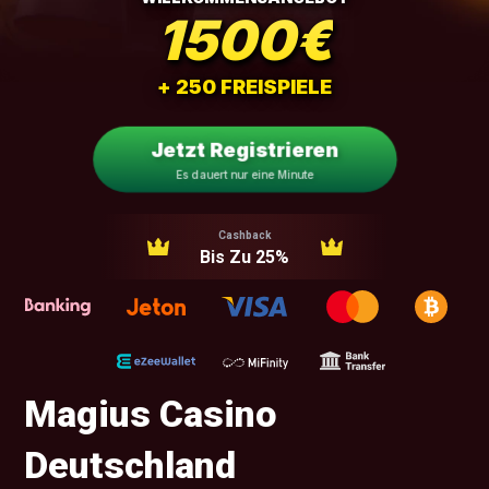
1500€
+ 250 FREISPIELE
Jetzt Registrieren
Es dauert nur eine Minute
Cashback
Bis Zu 25%
Magius Casino
Deutschland