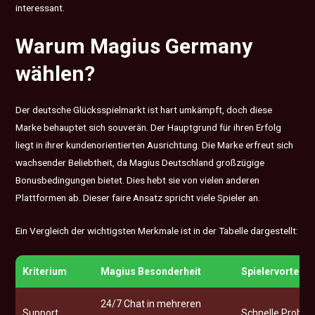
interessant.
Warum Magius Germany
wählen?
Der deutsche Glücksspielmarkt ist hart umkämpft, doch diese
Marke behauptet sich souverän. Der Hauptgrund für ihren Erfolg
liegt in ihrer kundenorientierten Ausrichtung. Die Marke erfreut sich
wachsender Beliebtheit, da Magius Deutschland großzügige
Bonusbedingungen bietet. Dies hebt sie von vielen anderen
Plattformen ab. Dieser faire Ansatz spricht viele Spieler an.
Ein Vergleich der wichtigsten Merkmale ist in der Tabelle dargestellt:
Kriterium
Magius Besonderheit
Spielervorteile
24/7 Chat in mehreren
Support
Schnelle Proble