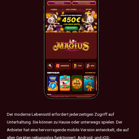
Der moderne Lebensstil erfordert jederzeitigen Zugriff auf
Unterhaltung. Sie können zu Hause oder unterwegs spielen. Der
Anbieter hat eine hervorragende mobile Version entwickelt, die auf
allen Geräten reibungslos funktioniert. Android- und iOS-