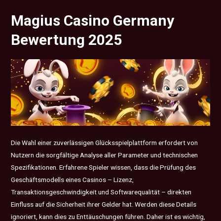
Magius Casino Germany
Bewertung 2025
Die Wahl einer zuverlässigen Glücksspielplattform erfordert von
Nutzern die sorgfältige Analyse aller Parameter und technischen
Spezifikationen. Erfahrene Spieler wissen, dass die Prüfung des
Geschäftsmodells eines Casinos – Lizenz,
Transaktionsgeschwindigkeit und Softwarequalität – direkten
Einfluss auf die Sicherheit ihrer Gelder hat. Werden diese Details
ignoriert, kann dies zu Enttäuschungen führen. Daher ist es wichtig,