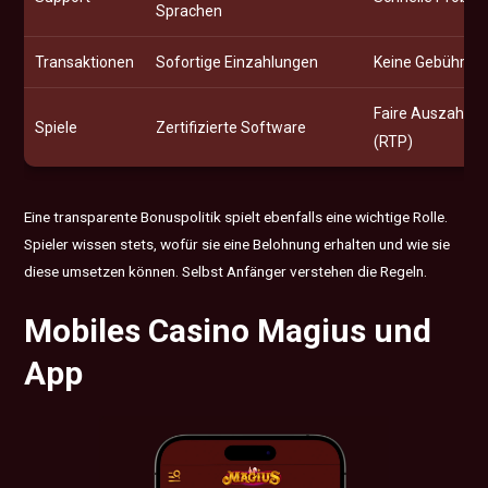
Sprachen
Transaktionen
Sofortige Einzahlungen
Keine Gebühren
Faire Auszahlu
Spiele
Zertifizierte Software
(RTP)
Eine transparente Bonuspolitik spielt ebenfalls eine wichtige Rolle.
Spieler wissen stets, wofür sie eine Belohnung erhalten und wie sie
diese umsetzen können. Selbst Anfänger verstehen die Regeln.
Mobiles Casino Magius und
App