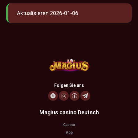
Aktualisieren 2026-01-06
Folgen Sie uns
Magius casino Deutsch
Casino
App