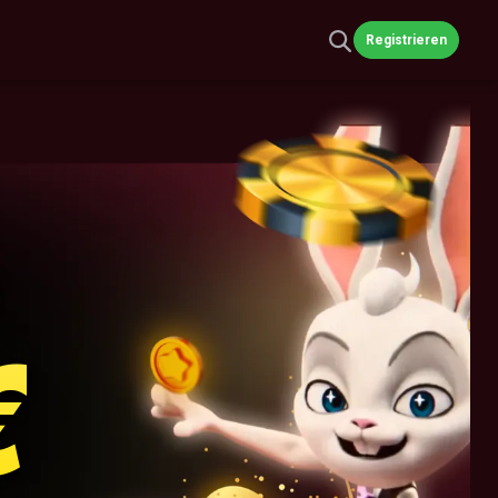
Registrieren
€