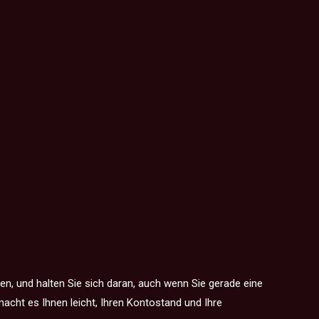
n, und halten Sie sich daran, auch wenn Sie gerade eine
acht es Ihnen leicht, Ihren Kontostand und Ihre