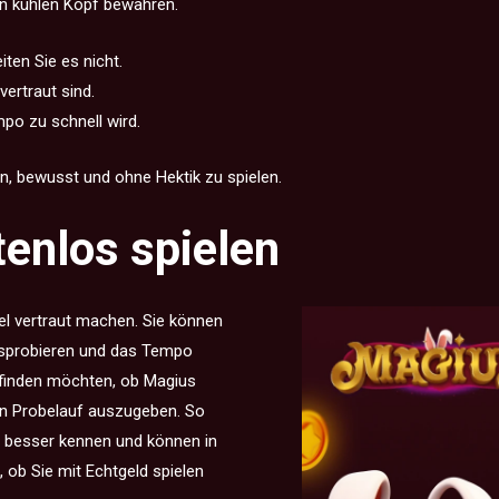
en kühlen Kopf bewahren.
iten Sie es nicht.
ertraut sind.
po zu schnell wird.
n, bewusst und ohne Hektik zu spielen.
enlos spielen
el vertraut machen. Sie können
usprobieren und das Tempo
usfinden möchten, ob Magius
inen Probelauf auszugeben. So
ng besser kennen und können in
 ob Sie mit Echtgeld spielen