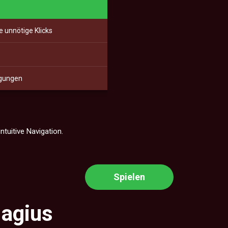
e unnötige Klicks
ngungen
ntuitive Navigation.
Spielen
Magius