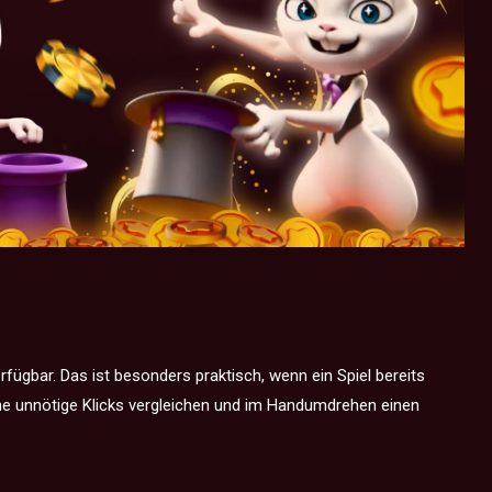
rfügbar. Das ist besonders praktisch, wenn ein Spiel bereits
ne unnötige Klicks vergleichen und im Handumdrehen einen