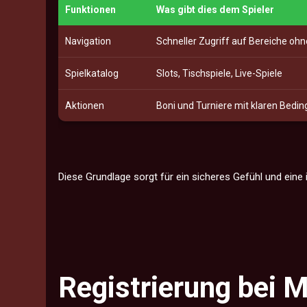
Funktionen
Was gibt dies dem Spieler
Navigation
Schneller Zugriff auf Bereiche ohn
Spielkatalog
Slots, Tischspiele, Live-Spiele
Aktionen
Boni und Turniere mit klaren Bedi
Diese Grundlage sorgt für ein sicheres Gefühl und eine i
Registrierung bei 